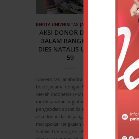
BERITA UNIVERSITAS JANABADRA
AKSI DONOR DARAH
BERITA U
UJB
DALAM RANGKAIAN
DIES NATALIS UJB KE-
59
Dalam ran
59 Univer
Universitas Janabadra (UJB)
jatuh pad
bekerjasama dengan Palang
2017, civ
Merah Indonesia (PMI)
Universit
melaksanakan kegiatan
menyelen
pengabdian sosial dalam bentuk
sumbang a
aksi donor darah yang
dan Slem
merupakan rangkaian Dies
kepeduli
Natalis UJB yang ke-59.
Kegiatan yang dilaksanakan di