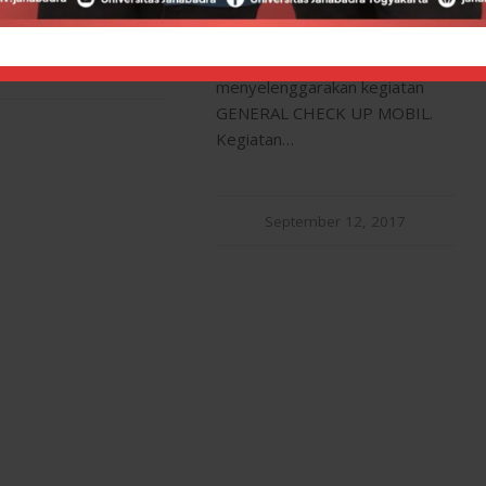
Janabadra, Prodi Teknik Mesin
bekerjasama dengan Nissan
ember 24, 2017
/
Datsun Bantul
0 Comments
menyelenggarakan kegiatan
GENERAL CHECK UP MOBIL.
Kegiatan…
September 12, 2017