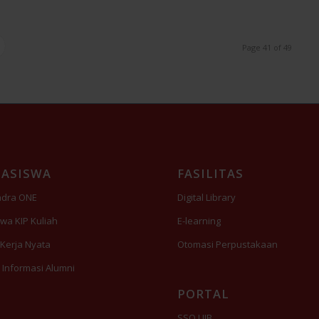
Page 41 of 49
ASISWA
FASILITAS
adra ONE
Digital Library
wa KIP Kuliah
E-learning
 Kerja Nyata
Otomasi Perpustakaan
 Informasi Alumni
PORTAL
SSO UJB