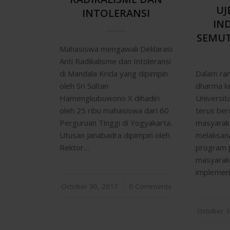
UJ
INTOLERANSI
IN
SEMU
Mahasiswa mengawali Deklarasi
Anti Radikalisme dan Intoleransi
Dalam ra
di Mandala Krida yang dipimpin
dharma ke
oleh Sri Sultan
Universit
Hamengkubuwono X dihadiri
terus ber
oleh 25 ribu mahasiswa dari 60
masyarak
Perguruan Tinggi di Yogyakarta.
melaksan
Utusan Janabadra dipimpin oleh
program 
Rektor…
masyaraka
implement
October 30, 2017
/
0 Comments
October 3
/