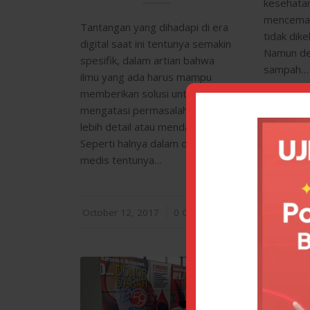
kesehata
mencemari
Tantangan yang dihadapi di era
tidak dike
digital saat ini tentunya semakin
Namun dem
spesifik, dalam artian bahwa
sampah…
ilmu yang ada harus mampu
memberikan solusi untuk
mengatasi permasalahan yang
October 1
/
lebih detail atau mendalam.
Seperti halnya dalam dunia
medis tentunya…
October 12, 2017
/
0 Comments