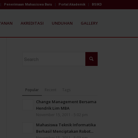
Penerimaan Mahasiswa Baru
Portal Akademik
BSIKD
YANAN
AKREDITASI
UNDUHAN
GALLERY
Popular
Recent
Tags
Change Management Bersama
Hendrik Lim MBA
November 15, 2011 - 5:02 pm
Mahasiswa Teknik Informatika
Berhasil Menciptakan Robot...
November 15, 2011 - 5:03 pm