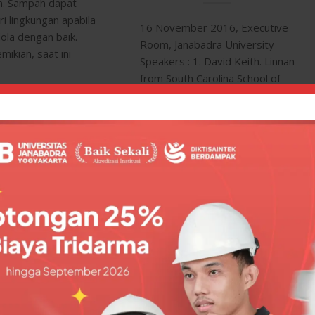
n. Sampah dapat
 lingkungan apabila
16 November 2016, Executive
lola dengan baik.
Room, Janabadra University
ikian, saat ini
Speakers : 1. David Keith. Linnan
from South Carolina School of
Law International Dimensions
of Economic Cooperation, or
0, 2017
0 Comments
Globalism, and Nationalism Quo
Vadis? 2.Henry Thomas…
September 27, 2017
/
0 Comments