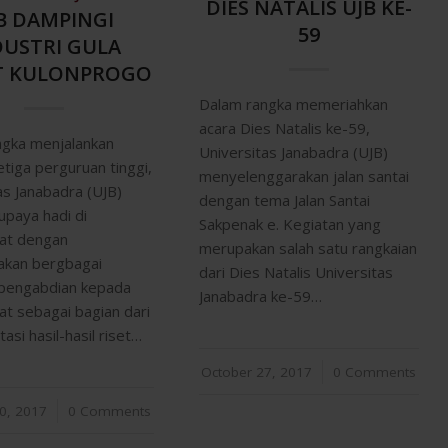
DIES NATALIS UJB KE-
B DAMPINGI
59
DUSTRI GULA
T KULONPROGO
Dalam rangka memeriahkan
acara Dies Natalis ke-59,
ngka menjalankan
Universitas Janabadra (UJB)
tiga perguruan tinggi,
menyelenggarakan jalan santai
as Janabadra (UJB)
dengan tema Jalan Santai
upaya hadi di
Sakpenak e. Kegiatan yang
at dengan
merupakan salah satu rangkaian
akan bergbagai
dari Dies Natalis Universitas
pengabdian kepada
Janabadra ke-59…
t sebagai bagian dari
asi hasil-hasil riset…
October 27, 2017
/
0 Comments
0, 2017
0 Comments