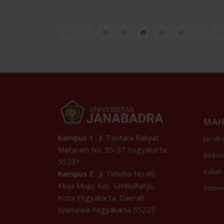
«
‹
39
40
41
42
43
›
»
MAH
Kampus 1
: Jl. Tentara Rakyat
Janab
Mataram No. 55-57 Yogyakarta
Beasis
55231
Kuliah
Kampus 2
: Jl. Timoho No.40,
Muja Muju, Kec. Umbulharjo,
Sistem
Kota Yogyakarta, Daerah
Istimewa Yogyakarta 55225