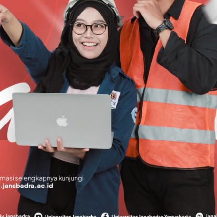
BERITA UNIVERSITAS
NIVERSITAS JANABADRA
JANABADRA
,
FAKULTAS TEKNIK
 SUMBANG AIR
TEKNIK MESIN
BERSIH
BERSAMA MITRA
GELAR GENERAL
CHECK UP MOBIL
gkaianDies Natalis ke
SEBAGAI AJANG
sitas Janabadra yang
PENGABDIAN PADA
a tanggal 7 Oktober
MASYARAKAT
itas akademika
as Janabadra
ggarakanaksi
Mengawali rangkaian peringatan
ir di Gunung Kidul
Dies Natalis yang ke 21,
an sebagai bentuk
Program Studi Teknik Mesin
an dan kebersamaan…
Fakultas Teknik Universitas