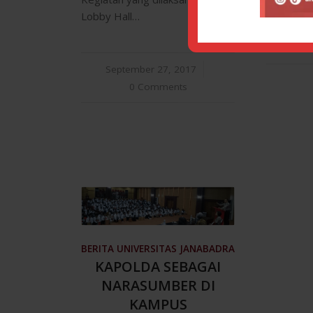
Lobby Hall…
Sept
September 27, 2017
/
0 Comments
BERITA UNIVERSITAS JANABADRA
KAPOLDA SEBAGAI
NARASUMBER DI
KAMPUS