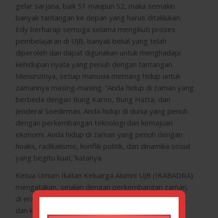
gelar sarjana, baik S1 maupun S2, maka semakin
banyak tantangan ke depan yang harus ditaklukan.
Edy berharap semoga selama mengikuti proses
pembelajaran di UJB, banyak bekal yang telah
diperoleh dan dapat digunakan untuk menghadapi
kehidupan nyata yang penuh dengan tantangan.
Menurutnya, setiap manusia memang hidup untuk
zamannya masing-masing. “Anda hidup di zaman yang
berbeda dengan Bung Karno, Bung Hatta, dan
Jenderal Soedirman. Anda hidup di dunia yang penuh
dengan perkembangan teknologi dan kemajuan
ekonomi. Anda hidup di zaman yang penuh dengan
hoaks, radikalisme, konflik politik, dan dinamika sosial
yang begitu kuat,”katanya.
Ketua Umum Ikatan Keluarga Alumni UJB (IKABADRA)
mengatakan, sejalan dengan perkembangan zaman,
di era disrupsi ini, dimana persaingan semakin ketat
dan kemajuan teknologi informasi yang semakin