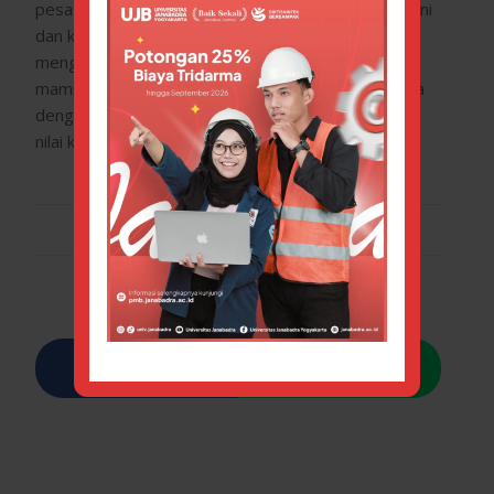
pesat maka sangat dimungkinkan para alumni saat ini
dan kedepan ikut menjaga, mewarnai, dan ikut
mengembangkan UJB agar tetap eksis dan terus
mampu bersaing dalam mencerdaskan anak bangsa
dengan mengutamakan dan menjunjung tinggi nilai-
nilai kebangsaan dan kemanusiaan.
SEPTEMBER 20, 2018
/
BY
ERRYMARICHA
Share this entry