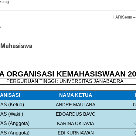
kolog
Senin –
p
n Mahasiswa