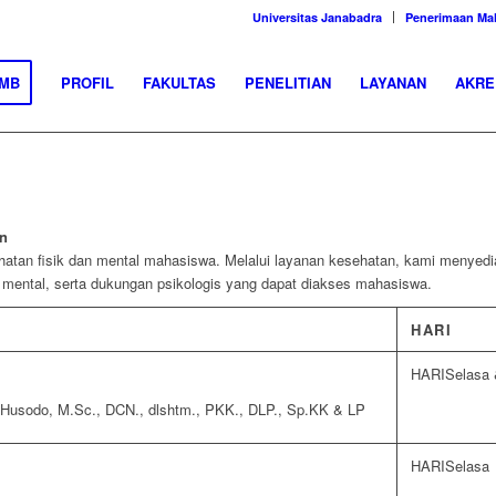
Universitas Janabadra
Penerimaan Ma
MB
PROFIL
FAKULTAS
PENELITIAN
LAYANAN
AKRE
an
atan fisik dan mental mahasiswa. Melalui layanan kesehatan, kami menyediak
mental, serta dukungan psikologis yang dapat diakses mahasiswa.
HARI
Selasa
ru Husodo, M.Sc., DCN., dlshtm., PKK., DLP., Sp.KK & LP
Selasa