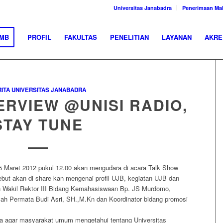
Universitas Janabadra
Penerimaan Ma
MB
PROFIL
FAKULTAS
PENELITIAN
LAYANAN
AKRE
ITA UNIVERSITAS JANABADRA
TERVIEW @UNISI RADIO,
STAY TUNE
 15 Maret 2012 pukul 12.00 akan mengudara di acara Talk Show
ebut akan di share kan mengenai profil UJB, kegiatan UJB dan
leh Wakil Rektor III Bidang Kemahasiswaan Bp. JS Murdomo,
 Permata Budi Asri, SH.,M.Kn dan Koordinator bidang promosi
pa agar masyarakat umum mengetahui tentang Universitas