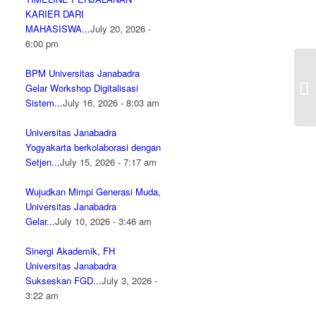
KARIER DARI
MAHASISWA...
July 20, 2026 -
6:00 pm
P
BPM Universitas Janabadra
U
Gelar Workshop Digitalisasi
AK
Sistem...
July 16, 2026 - 8:03 am
PE
Universitas Janabadra
Yogyakarta berkolaborasi dengan
Setjen...
July 15, 2026 - 7:17 am
Wujudkan Mimpi Generasi Muda,
Universitas Janabadra
Gelar...
July 10, 2026 - 3:46 am
Sinergi Akademik, FH
Universitas Janabadra
Sukseskan FGD...
July 3, 2026 -
3:22 am