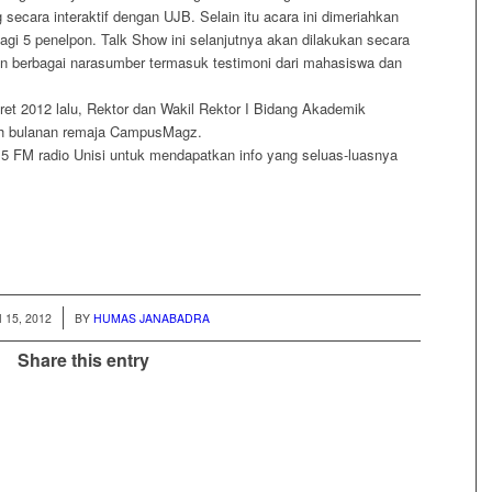
secara interaktif dengan UJB. Selain itu acara ini dimeriahkan
gi 5 penelpon. Talk Show ini selanjutnya akan dilakukan secara
n berbagai narasumber termasuk testimoni dari mahasiswa dan
et 2012 lalu, Rektor dan Wakil Rektor I Bidang Akademik
lah bulanan remaja CampusMagz.
4.5 FM radio Unisi untuk mendapatkan info yang seluas-luasnya
15, 2012
BY
HUMAS JANABADRA
Share this entry