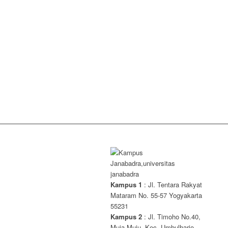
Kampus 1
: Jl. Tentara Rakyat
Mataram No. 55-57 Yogyakarta
55231
Kampus 2
: Jl. Timoho No.40,
Muja Muju, Kec. Umbulharjo,