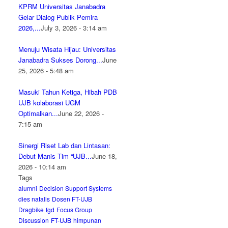
KPRM Universitas Janabadra
Gelar Dialog Publik Pemira
2026,...
July 3, 2026 - 3:14 am
Menuju Wisata Hijau: Universitas
Janabadra Sukses Dorong...
June
25, 2026 - 5:48 am
Masuki Tahun Ketiga, Hibah PDB
UJB kolaborasi UGM
Optimalkan...
June 22, 2026 -
7:15 am
Sinergi Riset Lab dan Lintasan:
Debut Manis Tim “UJB...
June 18,
2026 - 10:14 am
Tags
alumni
Decision Support Systems
dies natalis
Dosen FT-UJB
Dragbike
fgd
Focus Group
Discussion
FT-UJB
himpunan