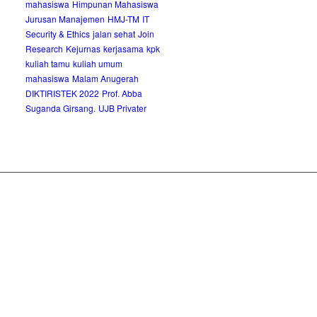
mahasiswa
Himpunan Mahasiswa
Jurusan Manajemen
HMJ-TM
IT
Security & Ethics
jalan sehat
Join
Research
Kejurnas
kerjasama
kpk
kuliah tamu
kuliah umum
mahasiswa
Malam Anugerah
DIKTIRISTEK 2022
Prof. Abba
Suganda Girsang.
UJB Privater