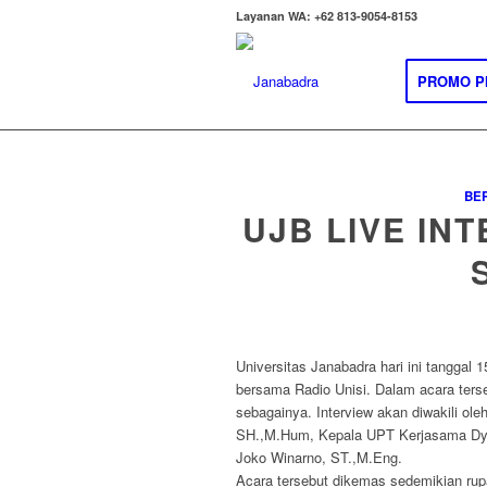
Layanan WA: +62 813-9054-8153
PROMO P
BER
UJB LIVE IN
Universitas Janabadra hari ini tanggal
bersama Radio Unisi. Dalam acara ters
sebagainya. Interview akan diwakili o
SH.,M.Hum, Kepala UPT Kerjasama Dyah
Joko Winarno, ST.,M.Eng.
Acara tersebut dikemas sedemikian ru