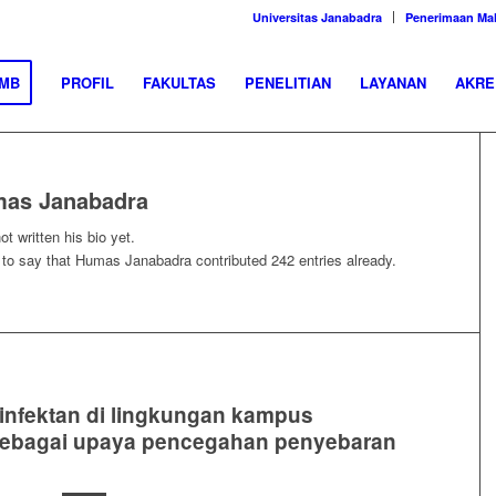
Universitas Janabadra
Penerimaan Ma
MB
PROFIL
FAKULTAS
PENELITIAN
LAYANAN
AKRE
as Janabadra
t written his bio yet.
 to say that
Humas Janabadra
contributed 242 entries already.
infektan di lingkungan kampus
 Sebagai upaya pencegahan penyebaran