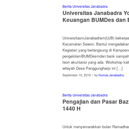
Berita Universitas Janabadra
Universitas Janabadra Y
Keuangan BUMDes dan 
UniversitasmJanabadram(UJB) bekerj
Kecamatan Sewon, Bantul mengadaka
Kegiatan yang berlangsung di Kampoe
pengelolamBUMDesmdan bank sampah, t
teori akuntansi yang ada. Workshop ka
wilayah Desa Panggungharjo ini […]
/
September 10, 2019
by
Humas Janabadra
Berita Universitas Janabadra
Pengajian dan Pasar B
1440 H
Untuk menyemarakkan bulan Ramadhan 