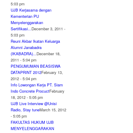
5:03 pm
UJB Kerjasama dengan
Kementerian PU
Menyelenggarakan
Sertifikasi...
December 3, 2011 -
5:03 pm
Reuni Akbar Ikatan Keluarga
Alumni Janabadra
(IKABADRA)...
December 18,
2011 - 5:04 pm
PENGUMUMAN BEASISWA
DATAPRINT 2012
February 13,
2012 - 5:04 pm
Info Lowongan Kerja PT. Siam
Indo Concrete Procuct
February
18, 2012 - 5:05 pm
UJB Live Interview @Unisi
Radio, Stay tune
March 15, 2012
- 5:05 pm
FAKULTAS HUKUM UJB
MENYELENGGARAKAN