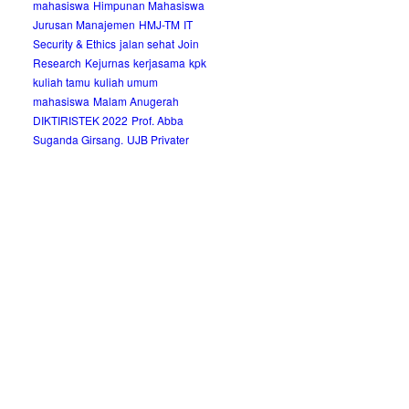
mahasiswa
Himpunan Mahasiswa
Jurusan Manajemen
HMJ-TM
IT
Security & Ethics
jalan sehat
Join
Research
Kejurnas
kerjasama
kpk
kuliah tamu
kuliah umum
mahasiswa
Malam Anugerah
DIKTIRISTEK 2022
Prof. Abba
Suganda Girsang.
UJB Privater