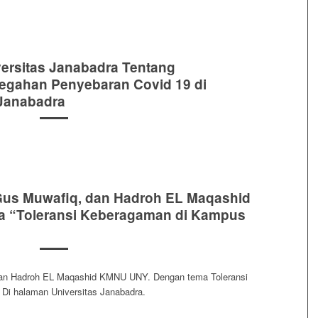
versitas Janabadra Tentang
egahan Penyebaran Covid 19 di
 Janabadra
Gus Muwafiq, dan Hadroh EL Maqashid
 “Toleransi Keberagaman di Kampus
dan Hadroh EL Maqashid KMNU UNY. Dengan tema Toleransi
i halaman Universitas Janabadra.