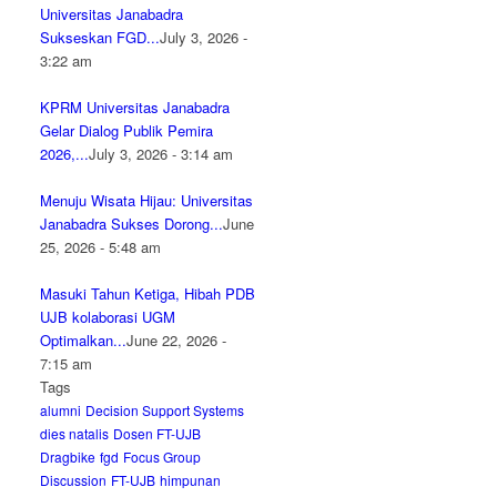
Universitas Janabadra
Sukseskan FGD...
July 3, 2026 -
3:22 am
KPRM Universitas Janabadra
Gelar Dialog Publik Pemira
2026,...
July 3, 2026 - 3:14 am
Menuju Wisata Hijau: Universitas
Janabadra Sukses Dorong...
June
25, 2026 - 5:48 am
Masuki Tahun Ketiga, Hibah PDB
UJB kolaborasi UGM
Optimalkan...
June 22, 2026 -
7:15 am
Tags
alumni
Decision Support Systems
dies natalis
Dosen FT-UJB
Dragbike
fgd
Focus Group
Discussion
FT-UJB
himpunan