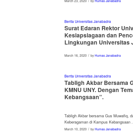
/
March 23, 2020
by
Humas Janabadra
Berita Universitas Janabadra
Surat Edaran Rektor Uni
Kesiapsiagaan dan Penc
Lingkungan Universitas
/
March 16, 2020
by
Humas Janabadra
Berita Universitas Janabadra
Tabligh Akbar Bersama 
KMNU UNY. Dengan Tema
Kebangsaan”.
Tabligh Akbar bersama Gus Muwafiq, 
Keberagaman di Kampus Kebangsaan . D
/
March 10, 2020
by
Humas Janabadra