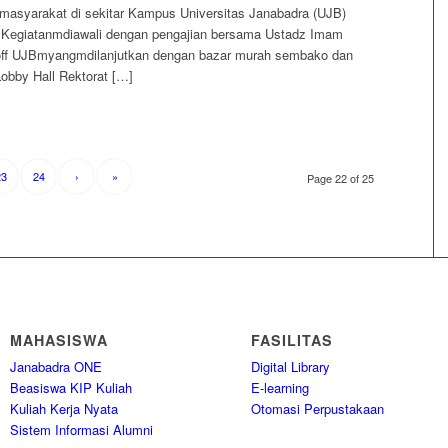
masyarakat di sekitar Kampus Universitas Janabadra (UJB)
 Kegiatanmdiawali dengan pengajian bersama Ustadz Imam
hoff UJBmyangmdilanjutkan dengan bazar murah sembako dan
Lobby Hall Rektorat […]
23
24
›
»
Page 22 of 25
MAHASISWA
FASILITAS
Janabadra ONE
Digital Library
Beasiswa KIP Kuliah
E-learning
Kuliah Kerja Nyata
Otomasi Perpustakaan
Sistem Informasi Alumni