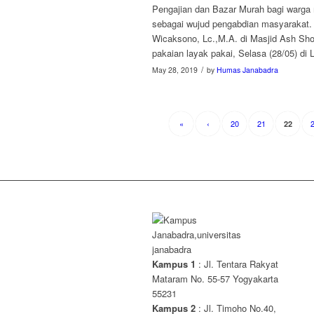
Pengajian dan Bazar Murah bagi warga 
sebagai wujud pengabdian masyarakat.
Wicaksono, Lc.,M.A. di Masjid Ash S
pakaian layak pakai, Selasa (28/05) di 
/
May 28, 2019
by
Humas Janabadra
«
‹
20
21
22
Kampus 1
: Jl. Tentara Rakyat
Mataram No. 55-57 Yogyakarta
55231
Kampus 2
: Jl. Timoho No.40,