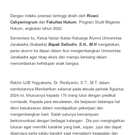
Dengan Indeks prestasi tertinggi diraih oleh
Rivani
Cahyaningrum
dari
Fakultas Hukum
, Program Studi Magister
Hukum, angkatan tahun 2022.
Sementara itu, Ketua harian Ikatan Keluarga Alumni Universitas
Janabadra (Ikabadra)
Bapak Safiudin, S.H., M.H
mengatakan,
peran alumni ke depan dalam ikut mengembangkan Universitas
Janabadra agar tetap eksis dan mampu bersaing dalam
mencerdaskan kehidupan anak bangsa.
Rektor UJB Yogyakarta, Dr. Risdiyanto, S.T., M.T. dalam
sambutannya Memberikan selamat pada wisuda periode Agustus
2024 ini, khususnya kepada 170 orang lulus dengan predikat
cumlaude. Kepada para wisudawan, dia berpesan beberapa hal
demi kesuksesan dalam mendapatkan pekerjaan dan
mengembangkan karir. Salah satunya kemampuan
berkomunikasi dengan berbagai kalangan. Dia pun mengingatkan
lulusan agar memiliki karakter yang baik, sopan, jujur dan dapat
dipercaya,serta selalu bangkit saat mengalami kegagalan dan