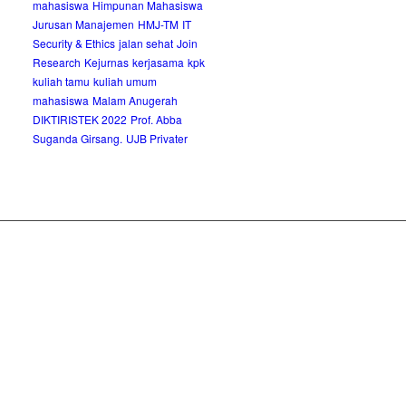
mahasiswa
Himpunan Mahasiswa
Jurusan Manajemen
HMJ-TM
IT
Security & Ethics
jalan sehat
Join
Research
Kejurnas
kerjasama
kpk
kuliah tamu
kuliah umum
mahasiswa
Malam Anugerah
DIKTIRISTEK 2022
Prof. Abba
Suganda Girsang.
UJB Privater