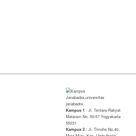
Kampus 1
: Jl. Tentara Rakyat
Mataram No. 55-57 Yogyakarta
55231
Kampus 2
: Jl. Timoho No.40,
Muja Muju, Kec. Umbulharjo,