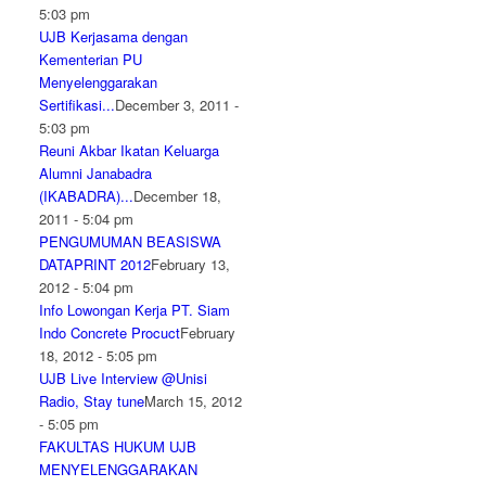
5:03 pm
UJB Kerjasama dengan
Kementerian PU
Menyelenggarakan
Sertifikasi...
December 3, 2011 -
5:03 pm
Reuni Akbar Ikatan Keluarga
Alumni Janabadra
(IKABADRA)...
December 18,
2011 - 5:04 pm
PENGUMUMAN BEASISWA
DATAPRINT 2012
February 13,
2012 - 5:04 pm
Info Lowongan Kerja PT. Siam
Indo Concrete Procuct
February
18, 2012 - 5:05 pm
UJB Live Interview @Unisi
Radio, Stay tune
March 15, 2012
- 5:05 pm
FAKULTAS HUKUM UJB
MENYELENGGARAKAN