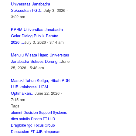
Universitas Janabadra
Sukseskan FGD...
July 3, 2026 -
3:22 am
KPRM Universitas Janabadra
Gelar Dialog Publik Pemira
2026,...
July 3, 2026 - 3:14 am
Menuju Wisata Hijau: Universitas
Janabadra Sukses Dorong...
June
25, 2026 - 5:48 am
Masuki Tahun Ketiga, Hibah PDB
UJB kolaborasi UGM
Optimalkan...
June 22, 2026 -
7:15 am
Tags
alumni
Decision Support Systems
dies natalis
Dosen FT-UJB
Dragbike
fgd
Focus Group
Discussion
FT-UJB
himpunan