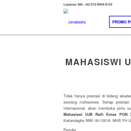
Layanan WA: +62 813-9054-8153
PROMO P
MAHASISWI U
Tidak hanya prestasi di bidang akadem
seorang mahasiswa. Setiap prestasi 
internasional, akan membuka pintu s
Mahasiswi UJB Raih Emas PON 
Katiandagho NIM 18110016. MHS FH Un
Penulis