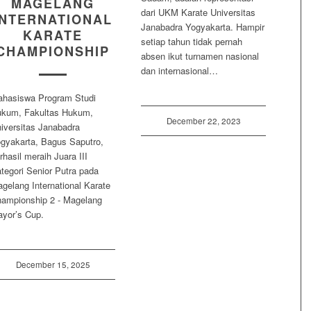
MAGELANG
dari UKM Karate Universitas
INTERNATIONAL
Janabadra Yogyakarta. Hampir
KARATE
setiap tahun tidak pernah
CHAMPIONSHIP
absen ikut turnamen nasional
dan internasional…
hasiswa Program Studi
kum, Fakultas Hukum,
December 22, 2023
iversitas Janabadra
gyakarta, Bagus Saputro,
rhasil meraih Juara III
tegori Senior Putra pada
gelang International Karate
ampionship 2 - Magelang
yor’s Cup.
December 15, 2025