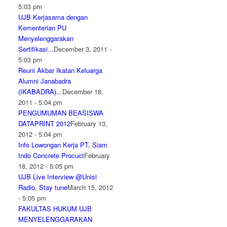
5:03 pm
UJB Kerjasama dengan
Kementerian PU
Menyelenggarakan
Sertifikasi...
December 3, 2011 -
5:03 pm
Reuni Akbar Ikatan Keluarga
Alumni Janabadra
(IKABADRA)...
December 18,
2011 - 5:04 pm
PENGUMUMAN BEASISWA
DATAPRINT 2012
February 13,
2012 - 5:04 pm
Info Lowongan Kerja PT. Siam
Indo Concrete Procuct
February
18, 2012 - 5:05 pm
UJB Live Interview @Unisi
Radio, Stay tune
March 15, 2012
- 5:05 pm
FAKULTAS HUKUM UJB
MENYELENGGARAKAN