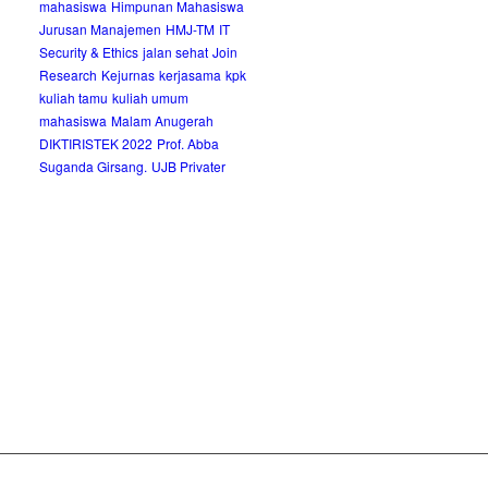
mahasiswa
Himpunan Mahasiswa
Jurusan Manajemen
HMJ-TM
IT
Security & Ethics
jalan sehat
Join
Research
Kejurnas
kerjasama
kpk
kuliah tamu
kuliah umum
mahasiswa
Malam Anugerah
DIKTIRISTEK 2022
Prof. Abba
Suganda Girsang.
UJB Privater