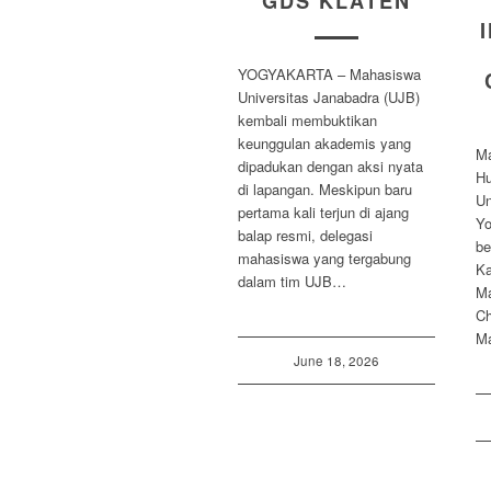
GDS KLATEN
YOGYAKARTA – Mahasiswa
Universitas Janabadra (UJB)
kembali membuktikan
keunggulan akademis yang
Ma
dipadukan dengan aksi nyata
Hu
di lapangan. Meskipun baru
Un
pertama kali terjun di ajang
Yo
balap resmi, delegasi
be
mahasiswa yang tergabung
Ka
dalam tim UJB…
Ma
Ch
Ma
June 18, 2026