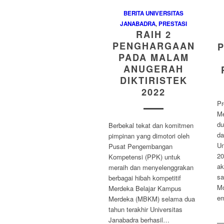
BERITA UNIVERSITAS
JANABADRA
,
PRESTASI
RAIH 2
PENGHARGAAN
P
PADA MALAM
ANUGERAH
DIKTIRISTEK
2022
Pr
Me
du
Berbekal tekat dan komitmen
da
pimpinan yang dimotori oleh
Un
Pusat Pengembangan
20
Kompetensi (PPK) untuk
ak
meraih dan menyelenggrakan
sa
berbagai hibah kompetitif
Mo
Merdeka Belajar Kampus
e
Merdeka (MBKM) selama dua
tahun terakhir Universitas
Janabadra berhasil…