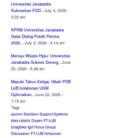
Universitas Janabadra
Sukseskan FGD...
July 3, 2026 -
3:22 am
KPRM Universitas Janabadra
Gelar Dialog Publik Pemira
2026,...
July 3, 2026 - 3:14 am
Menuju Wisata Hijau: Universitas
Janabadra Sukses Dorong...
June
25, 2026 - 5:48 am
Masuki Tahun Ketiga, Hibah PDB
UJB kolaborasi UGM
Optimalkan...
June 22, 2026 -
7:15 am
Tags
alumni
Decision Support Systems
dies natalis
Dosen FT-UJB
Dragbike
fgd
Focus Group
Discussion
FT-UJB
himpunan