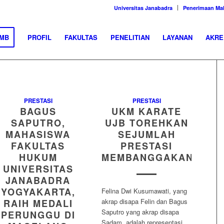
Universitas Janabadra
Penerimaan Ma
MB
PROFIL
FAKULTAS
PENELITIAN
LAYANAN
AKRE
PRESTASI
PRESTASI
BAGUS
UKM KARATE
SAPUTRO,
UJB TOREHKAN
MAHASISWA
SEJUMLAH
FAKULTAS
PRESTASI
HUKUM
MEMBANGGAKAN
UNIVERSITAS
JANABADRA
YOGYAKARTA,
Felina Dwi Kusumawati, yang
akrap disapa Felin dan Bagus
RAIH MEDALI
Saputro yang akrap disapa
PERUNGGU DI
Sadam, adalah representasi