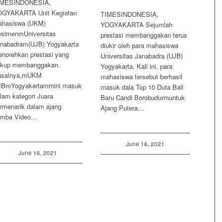
IMESINDONESIA,
OGYAKARTA Unit Kegiatan
TIMESINDONESIA,
ahasiswa (UKM)
YOGYAKARTA Sejumlah
simenmUniversitas
prestasi membanggakan terus
nabadram(UJB) Yogyakarta
diukir oleh para mahasiswa
norehkan prestasi yang
Universitas Janabadra (UJB)
ukup membanggakan.
Yogyakarta. Kali ini, para
asalnya,mUKM
mahasiswa tersebut berhasil
JBmYogyakartammini masuk
masuk dala Top 10 Duta Bali
lam kategori Juara
Baru Candi Borobudurmuntuk
rmenarik dalam ajang
Ajang Putera…
omba Video…
June 16, 2021
June 16, 2021