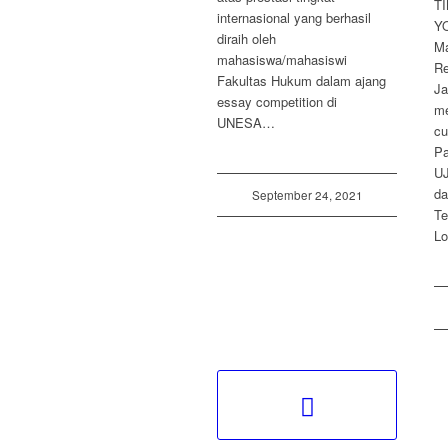
T
internasional yang berhasil
Y
diraih oleh
M
mahasiswa/mahasiswi
Re
Fakultas Hukum dalam ajang
Ja
essay competition di
me
UNESA…
c
P
U
da
September 24, 2021
Te
L