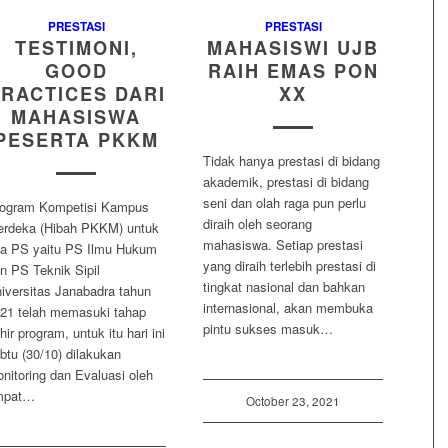
PRESTASI
PRESTASI
TESTIMONI,
MAHASISWI UJB
GOOD
RAIH EMAS PON
RACTICES DARI
XX
MAHASISWA
PESERTA PKKM
Tidak hanya prestasi di bidang
akademik, prestasi di bidang
seni dan olah raga pun perlu
ogram Kompetisi Kampus
diraih oleh seorang
rdeka (Hibah PKKM) untuk
mahasiswa. Setiap prestasi
a PS yaitu PS Ilmu Hukum
yang diraih terlebih prestasi di
n PS Teknik Sipil
tingkat nasional dan bahkan
iversitas Janabadra tahun
internasional, akan membuka
21 telah memasuki tahap
pintu sukses masuk…
hir program, untuk itu hari ini
btu (30/10) dilakukan
nitoring dan Evaluasi oleh
mpat…
October 23, 2021