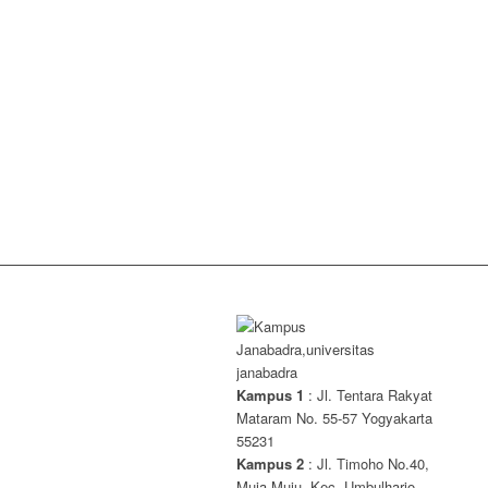
Kampus 1
: Jl. Tentara Rakyat
Mataram No. 55-57 Yogyakarta
55231
Kampus 2
: Jl. Timoho No.40,
Muja Muju, Kec. Umbulharjo,