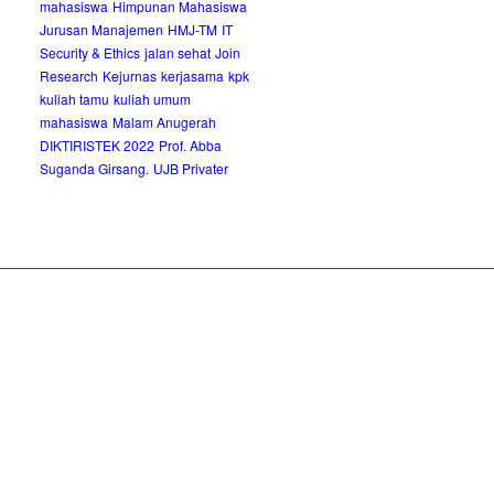
mahasiswa
Himpunan Mahasiswa
Jurusan Manajemen
HMJ-TM
IT
Security & Ethics
jalan sehat
Join
Research
Kejurnas
kerjasama
kpk
kuliah tamu
kuliah umum
mahasiswa
Malam Anugerah
DIKTIRISTEK 2022
Prof. Abba
Suganda Girsang.
UJB Privater