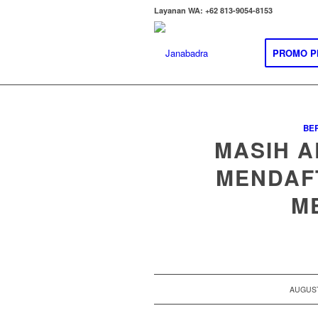
Layanan WA: +62 813-9054-8153
PROMO P
BER
MASIH 
MENDAF
M
/
AUGUST