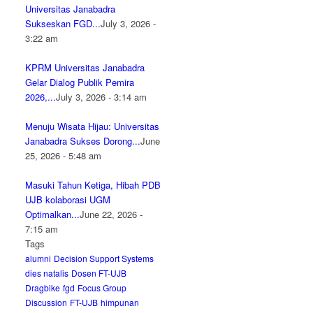
Universitas Janabadra
Sukseskan FGD...
July 3, 2026 -
3:22 am
KPRM Universitas Janabadra
Gelar Dialog Publik Pemira
2026,...
July 3, 2026 - 3:14 am
Menuju Wisata Hijau: Universitas
Janabadra Sukses Dorong...
June
25, 2026 - 5:48 am
Masuki Tahun Ketiga, Hibah PDB
UJB kolaborasi UGM
Optimalkan...
June 22, 2026 -
7:15 am
Tags
alumni
Decision Support Systems
dies natalis
Dosen FT-UJB
Dragbike
fgd
Focus Group
Discussion
FT-UJB
himpunan