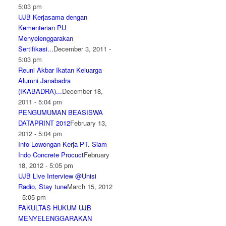
5:03 pm
UJB Kerjasama dengan
Kementerian PU
Menyelenggarakan
Sertifikasi...
December 3, 2011 -
5:03 pm
Reuni Akbar Ikatan Keluarga
Alumni Janabadra
(IKABADRA)...
December 18,
2011 - 5:04 pm
PENGUMUMAN BEASISWA
DATAPRINT 2012
February 13,
2012 - 5:04 pm
Info Lowongan Kerja PT. Siam
Indo Concrete Procuct
February
18, 2012 - 5:05 pm
UJB Live Interview @Unisi
Radio, Stay tune
March 15, 2012
- 5:05 pm
FAKULTAS HUKUM UJB
MENYELENGGARAKAN