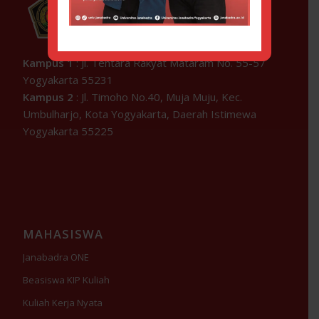
Kampus 1
: Jl. Tentara Rakyat Mataram No. 55-57
Yogyakarta 55231
Kampus 2
: Jl. Timoho No.40, Muja Muju, Kec.
Umbulharjo, Kota Yogyakarta, Daerah Istimewa
Yogyakarta 55225
MAHASISWA
Janabadra ONE
Beasiswa KIP Kuliah
Kuliah Kerja Nyata