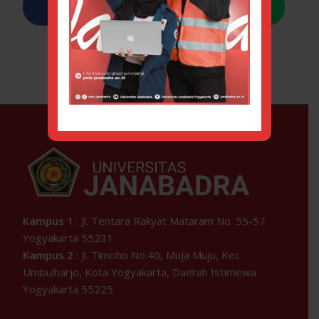
Kampus 1
: Jl. Tentara Rakyat Mataram No. 55-57
Yogyakarta 55231
Kampus 2
: Jl. Timoho No.40, Muja Muju, Kec.
Umbulharjo, Kota Yogyakarta, Daerah Istimewa
Yogyakarta 55225