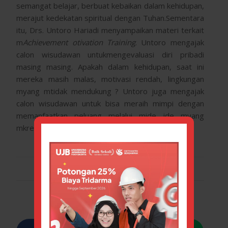
semangat belajar, berbuat kebaikan dalam kehidupan,
merajut kedekatan spiritual dengan Tuhan.Sementara
itu, Drs. Untoro Hariadi menyampaikan materi terkait
m
Achievement
otivation Training
. Untoro mengajak
calon wisudawan untukmengevaluasi diri pribadi
masing masing. Apakah dalam kehidupan, saat ini
mereka masih malas, motivasi rendah, lingkungan
myang mtidak mendukung ? Untoro juga mengajak
calon wisudawan untuk bisa meraih mimpi dengan
memanfaatkan peluang melalui mide ide myang
mkreatif.
SEPTEMBER 25, 2019
/
BY
ERRYMARICHA
Share this entry