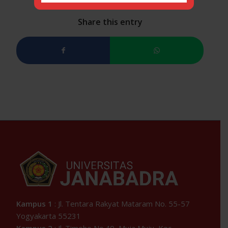
Share this entry
Kampus 1
: Jl. Tentara Rakyat Mataram No. 55-57
Yogyakarta 55231