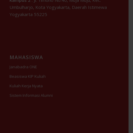
Kampus 2
: Jl. Timoho No.40, Muja Muju, Kec.
Umbulharjo, Kota Yogyakarta, Daerah Istimewa
Yogyakarta 55225
MAHASISWA
Janabadra ONE
Beasiswa KIP Kuliah
Kuliah Kerja Nyata
Sistem Informasi Alumni