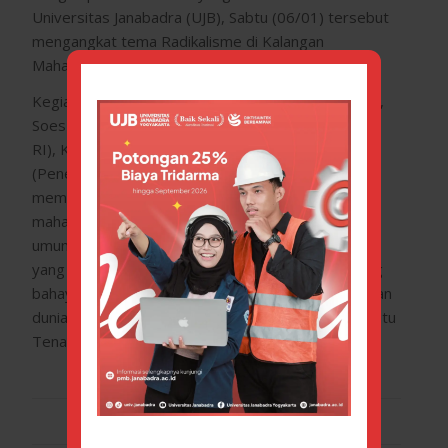
Universitas Janabadra (UJB), Sabtu (06/01) tersebut
mengangkat tema Radikalisme di Kalangan
Mahasiswa dan TKW.
Kegiatan yang menghadirkan pembicara antara lain,
Soes Hindharno, S.H.,M.H. (Dir. P2TKI Kemenaker
RI), Ka. KESBANGPOL DIY, Siti Darojatul Aliah
(Peneliti SeRVE Indonesia) bertujuan untuk
memberikan pemahaman kepada kepada seluruh
mahasiswa khususnya dan masyarakat pada
umumnya tentang pentingnya memahami nilai-nilai
yang terkandung dalam sila pancasila serta tentang
bahaya paham radikal terhadap dunia pendidikan dan
dunia kerja khususnya bagi pahlawan devisa kita yaitu
Tenaga Kerja Wanita (TKW).
(Humas UJB)
JANUARY 18, 2018
/
BY
ERRYMARICHA