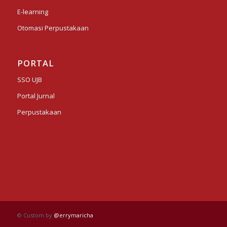
E-learning
Otomasi Perpustakaan
PORTAL
SSO UJB
Portal Jurnal
Perpustakaan
© Custom by
@errymaricha