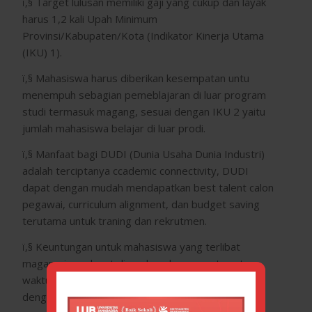
ï‚§ Target lulusan memiliki gaji yang cukup dan layak
harus 1,2 kali Upah Minimum
Provinsi/Kabupaten/Kota (Indikator Kinerja Utama
(IKU) 1).
ï‚§ Mahasiswa harus diberikan kesempatan untu
menempuh sebagian pemeblajaran di luar program
studi termasuk magang, sesuai dengan IKU 2 yaitu
jumlah mahasiswa belajar di luar prodi.
ï‚§ Manfaat bagi DUDI (Dunia Usaha Dunia Industri)
adalah terciptanya ccademic connectivity, DUDI
dapat dengan mudah mendapatkan best talent calon
pegawai, curriculum alignment, dan budget saving
terutama untuk traning dan rekrutmen.
ï‚§ Keuntungan untuk mahasiswa yang terlibat
magang juga dapat dirasakan dengan, rata-rata
waktu tunggu mendapatkan pekerjaan 1,1 bulan,
dengan gaji pertama 1,78 x UMR.