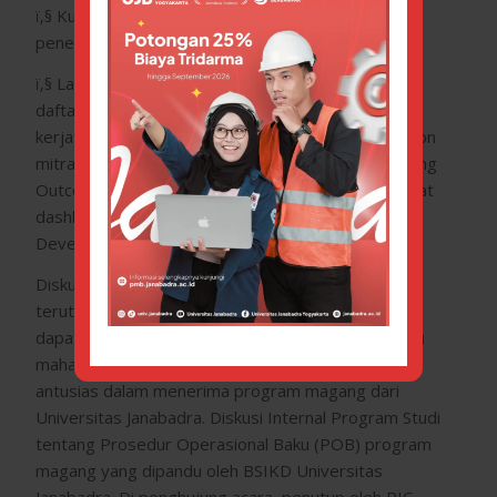
ï‚§ Kunci sukses dari program magang adalah
penerapan project/problem based learning.
ï‚§ Langkah sukses program magang: kumpulkan
daftar mitra, petakan den tetapkan project
kerjasama (perlu diskusi bersama mitra), bantu calon
mitra memetakan SDM masa depan, diskusi Learning
Outcome termasuk hardskill dan softkill, perlu dibuat
dashboard Internship Acceleration/Ecosystem
Development Canvas.
Diskusi dengan DUDI tentang masukkan dari DUDI
terutama adalah tentang syarat mahasiswa yang
dapat magang, softskill yang diperlukan, dan prilaku
mahasiswa saat magang dan semua DUDI sangat
antusias dalam menerima program magang dari
Universitas Janabadra. Diskusi Internal Program Studi
tentang Prosedur Operasional Baku (POB) program
magang yang dipandu oleh BSIKD Universitas
Janabadra. Di penghujung acara, penutup oleh PIC