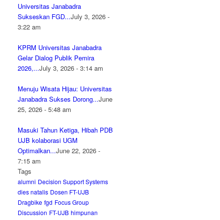
Universitas Janabadra
Sukseskan FGD...
July 3, 2026 -
3:22 am
KPRM Universitas Janabadra
Gelar Dialog Publik Pemira
2026,...
July 3, 2026 - 3:14 am
Menuju Wisata Hijau: Universitas
Janabadra Sukses Dorong...
June
25, 2026 - 5:48 am
Masuki Tahun Ketiga, Hibah PDB
UJB kolaborasi UGM
Optimalkan...
June 22, 2026 -
7:15 am
Tags
alumni
Decision Support Systems
dies natalis
Dosen FT-UJB
Dragbike
fgd
Focus Group
Discussion
FT-UJB
himpunan