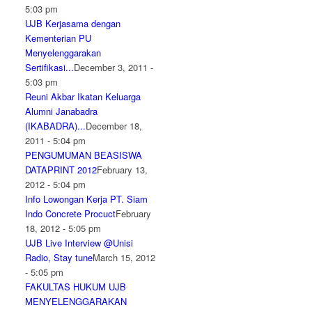
5:03 pm
UJB Kerjasama dengan
Kementerian PU
Menyelenggarakan
Sertifikasi...
December 3, 2011 -
5:03 pm
Reuni Akbar Ikatan Keluarga
Alumni Janabadra
(IKABADRA)...
December 18,
2011 - 5:04 pm
PENGUMUMAN BEASISWA
DATAPRINT 2012
February 13,
2012 - 5:04 pm
Info Lowongan Kerja PT. Siam
Indo Concrete Procuct
February
18, 2012 - 5:05 pm
UJB Live Interview @Unisi
Radio, Stay tune
March 15, 2012
- 5:05 pm
FAKULTAS HUKUM UJB
MENYELENGGARAKAN