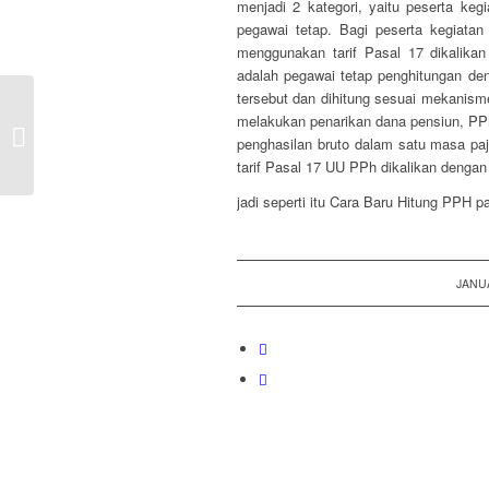
menjadi 2 kategori, yaitu peserta ke
pegawai tetap. Bagi peserta kegiata
menggunakan tarif Pasal 17 dikalikan
adalah pegawai tetap penghitungan de
tersebut dan dihitung sesuai mekanis
“Revolutionizing
melakukan penarikan dana pensiun, PPh
Finance: Exploring the
penghasilan bruto dalam satu masa pa
Latest Trends in
tarif Pasal 17 UU PPh dikalikan dengan
Financial Te...
jadi seperti itu Cara Baru Hitung PPH p
JANUA