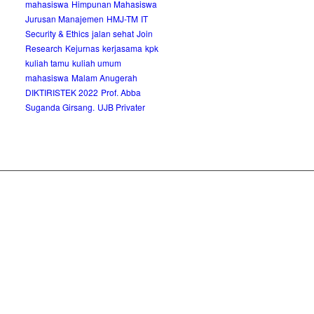
mahasiswa
Himpunan Mahasiswa
Jurusan Manajemen
HMJ-TM
IT
Security & Ethics
jalan sehat
Join
Research
Kejurnas
kerjasama
kpk
kuliah tamu
kuliah umum
mahasiswa
Malam Anugerah
DIKTIRISTEK 2022
Prof. Abba
Suganda Girsang.
UJB Privater