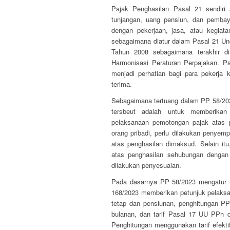
Pajak Penghasilan Pasal 21 sendiri 
tunjangan, uang pensiun, dan pemba
dengan pekerjaan, jasa, atau kegiata
sebagaimana diatur dalam Pasal 21 U
Tahun 2008 sebagaimana terakhir 
Harmonisasi Peraturan Perpajakan. P
menjadi perhatian bagi para pekerja
terima.
Sebagaimana tertuang dalam PP 58/2023
tersbeut adalah untuk memberika
pelaksanaan pemotongan pajak atas p
orang pribadi, perlu dilakukan penye
atas penghasilan dimaksud. Selain i
atas penghasilan sehubungan dengan p
dilakukan penyesuaian.
Pada dasarnya PP 58/2023 mengatur 
168/2023 memberikan petunjuk pelaksan
tetap dan pensiunan, penghitungan PP
bulanan, dan tarif Pasal 17 UU PPh 
Penghitungan menggunakan tarif efekt