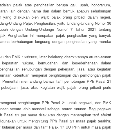
adalah pajak atas penghasilan berupa gaji, upah, honorarium,
yaran lain dengan nama dan dalam bentuk apapun sehubungan
n yang dilakukan oleh wajib pajak orang pribadi dalam negeri,
ndang-Undang Pajak Penghasilan, yaitu Undang-Undang Nomor 36
diubah dengan Undang-Undangn Nomor 7 Tahun 2021 tentang
ajak Penghasilan ini merupakan pajak penghasilan yang banyak
 karena berhubungan langsung dengan penghasilan yang mereka
 dan PMK 168/2023, latar belakang diterbitkannya aturan-aturan
n kepastian hukum, kemudahan, dan kesederhanaan dalam
enghasilan sehubungan dengan pekerjaan, jasa, atau kegiatan
mpurnaan ketentuan mengenai penghitungan dan pemotongan pajak
tu, Pemeritah memandang bahwa tarif pemotongan PPh Pasal 21
ekerjaan, jasa, atau kegiatan wajib pajak orang pribadi perlu
mengenai penghitungan PPh Pasal 21 untuk pegawai, dan PMK
aan secara lebih mendetil sebagai aturan turunan. Bagi pegawai
h Pasal 21 per masa dilakukan dengan menerapkan tarif efektif
digunakan untuk menghitung PPh Pasal 21 masa pajak terakhir.
if bulanan per masa dan tarif Pajak 17 UU PPh untuk masa pajak